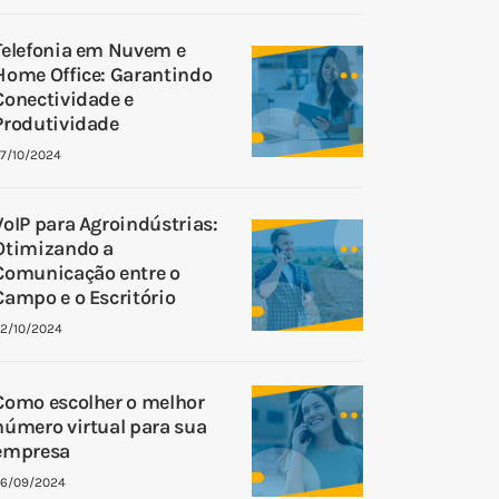
Telefonia em Nuvem e
Home Office: Garantindo
Conectividade e
Produtividade
7/10/2024
VoIP para Agroindústrias:
Otimizando a
Comunicação entre o
Campo e o Escritório
2/10/2024
Como escolher o melhor
número virtual para sua
empresa
26/09/2024