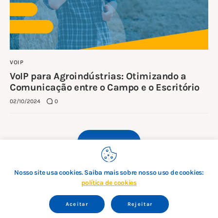
VOIP
VoIP para Agroindústrias: Otimizando a
Comunicação entre o Campo e o Escritório
02/10/2024
0
VEJA MAIS
Nosso site usa cookies. Saiba mais sobre nosso uso de cookies:
política de cookies
2008 – 2026 Voip do Brasil | CNPJ: 11.117.500/0001-24 |
IE:146.666.112 | Rua Augusta 101, Consolação, São Paulo,
Aceitar
Rejeitar
CEP:01305-000