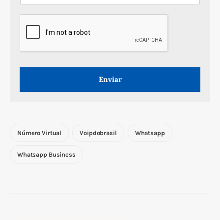
*
m
a
i
l
*
Enviar
Número Virtual
Voipdobrasil
Whatsapp
Whatsapp Business