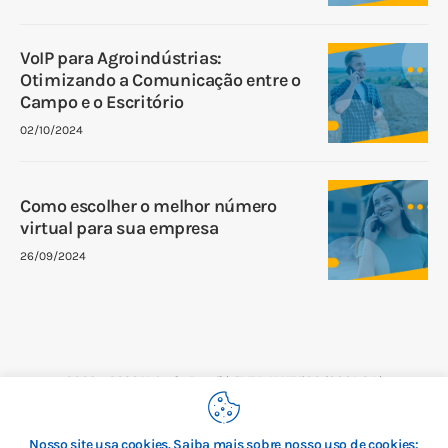
VoIP para Agroindústrias:
Otimizando a Comunicação entre o
Campo e o Escritório
02/10/2024
Como escolher o melhor número
virtual para sua empresa
26/09/2024
2008 – 2026 Voip do Brasil | CNPJ: 11.117.500/0001-24 |
IE:146.666.112 | Rua Augusta 101, Consolação, São Paulo,
CEP:01305-000
Nosso site usa cookies. Saiba mais sobre nosso uso de cookies: