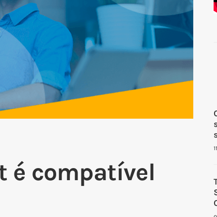
1
t é compatível
0