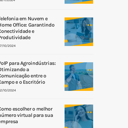
Telefonia em Nuvem e
Home Office: Garantindo
Conectividade e
Produtividade
7/10/2024
VoIP para Agroindústrias:
Otimizando a
Comunicação entre o
Campo e o Escritório
2/10/2024
Como escolher o melhor
número virtual para sua
empresa