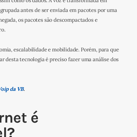
 assim como os dados. A voz é transformada em 
 agrupada antes de ser enviada em pacotes por uma 
hegada, os pacotes são descompactados e 
ro.
omia, escalabilidade e mobilidade. Porém, para que 
r desta tecnologia é preciso fazer uma análise dos 
Voip da VB
.
rnet é
l?